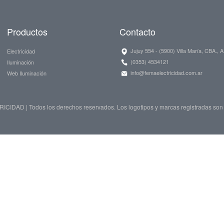
Productos
Contacto
Jujuy 554 - (5900) Villa María, CBA., 
Electricidad
(0353) 4534121
Iluminación
info@femaelectricidad.com.ar
Web Iluminación
IDAD | Todos los derechos reservados. Los logotipos y marcas registradas son 