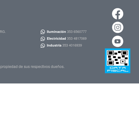
353 6560777
ARG.
Iluminación
353 4817069
Electricidad
353 4016939
Industria
propiedad de sus respectivos dueños.